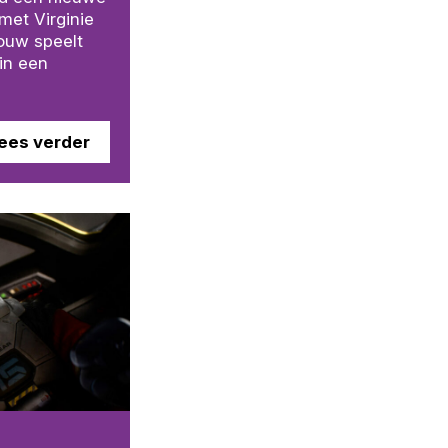
met Virginie
rouw speelt
 in een
ees verder