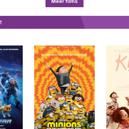
Meer films
t