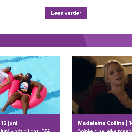
Lees verder
 12 juni
Madeleine Collins | 1
uni vindt bij ons IDFA
Soirée ciné: elke maa