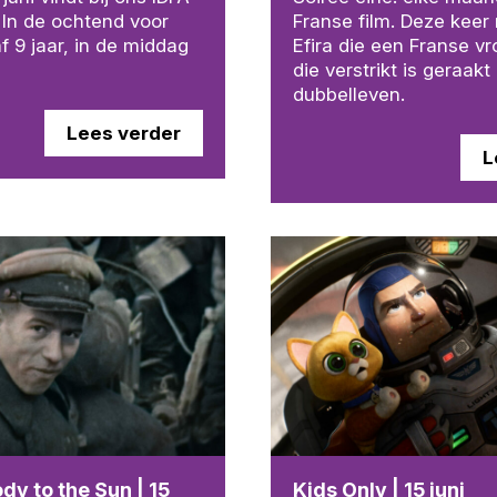
. In de ochtend voor
Franse film. Deze keer 
f 9 jaar, in de middag
Efira die een Franse v
die verstrikt is geraakt
dubbelleven.
Lees verder
L
dy to the Sun | 15
Kids Only | 15 juni