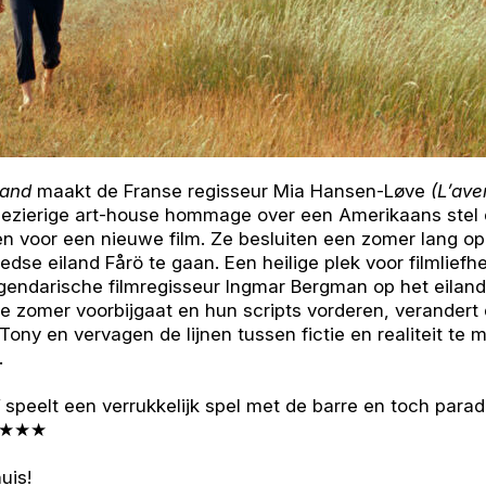
land
maakt de Franse regisseur Mia Hansen-Løve
(L’ave
lezierige art-house hommage over een Amerikaans stel 
en voor een nieuwe film. Ze besluiten een zomer lang o
edse eiland Fårö te gaan. Een heilige plek voor filmliefh
gendarische filmregisseur Ingmar Bergman op het eila
de zomer voorbijgaat en hun scripts vorderen, verander
Tony en vervagen de lijnen tussen fictie en realiteit te 
.
speelt een verrukkelijk spel met de barre en toch paradij
 ★★★★
uis!