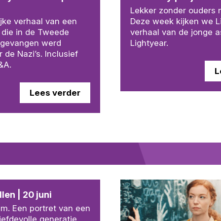
Lekker zonder ouders n
ijke verhaal van een
Deze week kijken we Li
 die in de Tweede
verhaal van de jonge a
 gevangen werd
Lightyear.
de Nazi’s. Inclusief
&A.
L
Lees verder
len | 20 juni
um. Een portret van een
liefdevolle generatie,