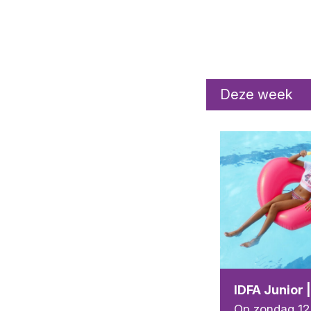
Deze week
IDFA Junior |
Op zondag 12 j