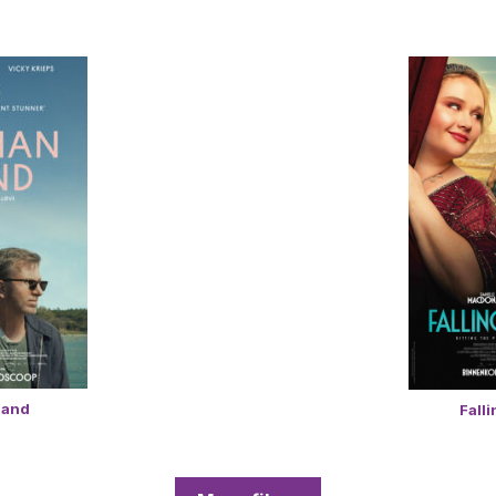
land
Falli