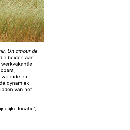
nir, Un amour de
die beiden aan
p werkvakantie
ebbers,
nd woonde en
t de dynamiek
midden van het
selijke locatie”,