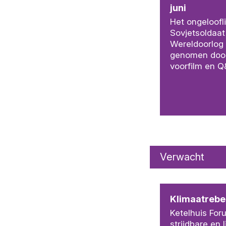
juni
Het ongeloofl
Sovjetsoldaat
Wereldoorlog
genomen door 
voorfilm en Q
Verwacht
Klimaatrebel
Ketelhuis For
strijdbare en 