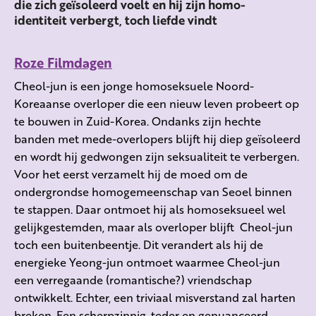
die zich geïsoleerd voelt en hij zijn homo-
identiteit verbergt, toch liefde vindt
Roze Filmdagen
Cheol-jun is een jonge homoseksuele Noord-
Koreaanse overloper die een nieuw leven probeert op
te bouwen in Zuid-Korea. Ondanks zijn hechte
banden met mede-overlopers blijft hij diep geïsoleerd
en wordt hij gedwongen zijn seksualiteit te verbergen.
Voor het eerst verzamelt hij de moed om de
ondergrondse homogemeenschap van Seoel binnen
te stappen. Daar ontmoet hij als homoseksueel wel
gelijkgestemden, maar als overloper blijft Cheol-jun
toch een buitenbeentje. Dit verandert als hij de
energieke Yeong-jun ontmoet waarmee Cheol-jun
een verregaande (romantische?) vriendschap
ontwikkelt. Echter, een triviaal misverstand zal harten
breken. Een scherpzinnig, teder en genuanceerd