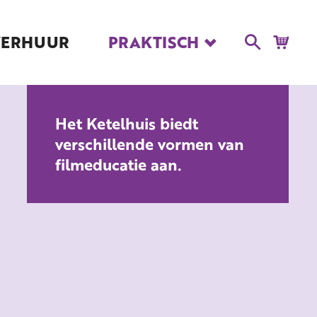
VERHUUR
PRAKTISCH
Blog
Route en Contact
Toegankelijkheid
Het Ketelhuis biedt
Educatie
verschillende vormen van
Kaartverkoop en
filmeducatie aan.
Tarieven
Over Het Ketelhuis
Vacatures