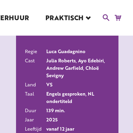
VERHUUR
PRAKTISCH
Blog
Route en Contact
Toegankelijkheid
Regie
Educatie
Luca Guadagnino
ALLE FILMS
Cast
Julia Roberts, Ayo Edebiri,
Kaartverkoop en
Andrew Garfield, Chloë
Tarieven
Sevigny
Over Het Ketelhuis
Land
VS
Vacatures
Taal
Engels gesproken, NL
ondertiteld
Duur
139 min.
Jaar
2025
Leeftijd
vanaf 12 jaar