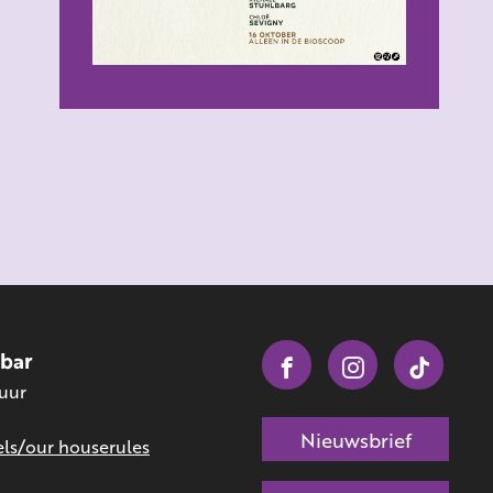
obar
 uur
Nieuwsbrief
ls/our houserules