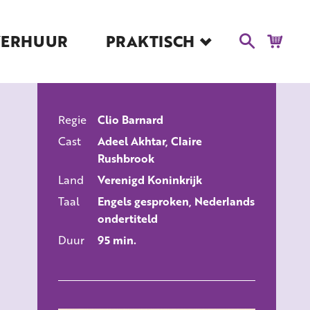
VERHUUR
PRAKTISCH
Blog
Route en Contact
Toegankelijkheid
Regie
Clio Barnard
Educatie
ALLE FILMS
Cast
Adeel Akhtar, Claire
Kaartverkoop en
Rushbrook
Tarieven
Land
Verenigd Koninkrijk
Over Het Ketelhuis
Taal
Engels gesproken, Nederlands
Vacatures
ondertiteld
Duur
95 min.