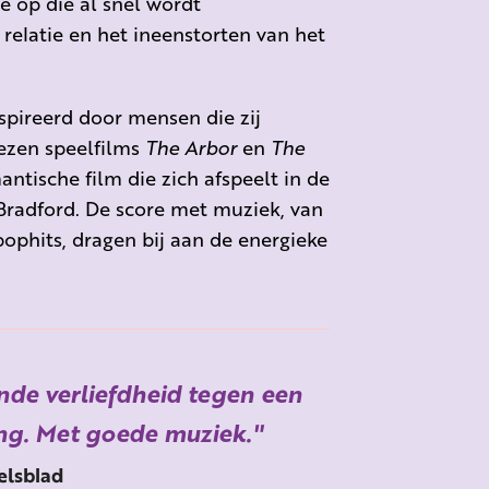
ie op die al snel wordt
relatie en het ineenstorten van het
spireerd door mensen die zij
ezen speelfilms
The Arbor
en
The
antische film die zich afspeelt in de
 Bradford. De score met muziek, van
pophits, dragen bij aan de energieke
de verliefdheid tegen een
ng. Met goede muziek.
lsblad