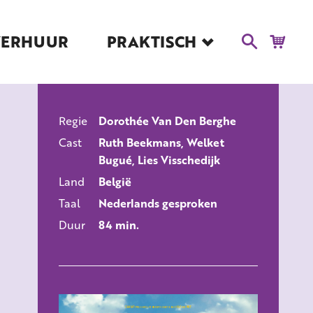
VERHUUR
PRAKTISCH
Blog
Route en Contact
Toegankelijkheid
Regie
Dorothée Van Den Berghe
Educatie
ALLE FILMS
Cast
Ruth Beekmans, Welket
Kaartverkoop en
Bugué, Lies Visschedijk
Tarieven
Land
België
Over Het Ketelhuis
Taal
Nederlands gesproken
Vacatures
Duur
84 min.