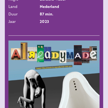
ALLE FILMS
Land
Nederland
Duur
87 min.
Jaar
2023