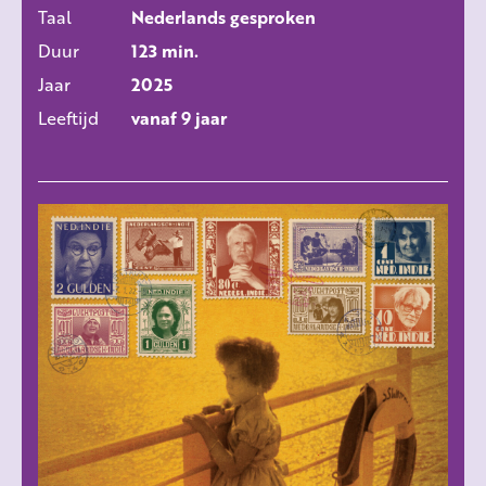
Taal
Nederlands gesproken
Duur
123 min.
Jaar
2025
Leeftijd
vanaf 9 jaar