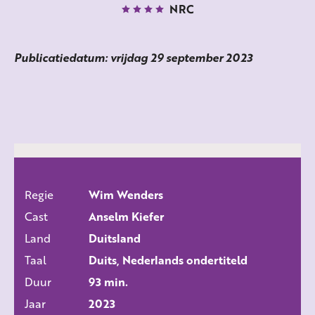
NRC
Publicatiedatum: vrijdag 29 september 2023
Regie
Wim Wenders
ALLE FILMS
Cast
Anselm Kiefer
Land
Duitsland
Taal
Duits, Nederlands ondertiteld
Duur
93 min.
Jaar
2023