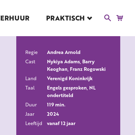
VERHUUR
PRAKTISCH
Blog
Route en Contact
Toegankelijkheid
Regie
Educatie
Andrea Arnold
ALLE FILMS
Cast
Nykiya Adams, Barry
Kaartverkoop en
Keoghan, Franz Rogowski
Tarieven
Land
Verenigd Koninkrijk
Over Het Ketelhuis
Taal
Engels gesproken, NL
Vacatures
ondertiteld
Duur
119 min.
Jaar
2024
Leeftijd
vanaf 12 jaar