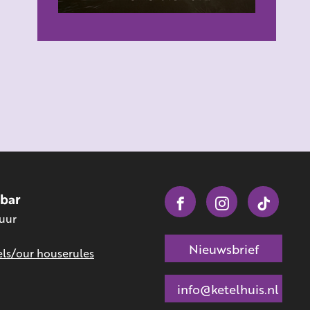
obar
 uur
Nieuwsbrief
ls/our houserules
info@ketelhuis.nl