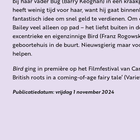
bij haar vader Bug (Barry Keoghan) in een kraa
heeft weinig tijd voor haar, want hij gaat binne
fantastisch idee om snel geld te verdienen. Om 
Bailey veel alleen op pad – het liefst buiten in
excentrieke en eigenzinnige Bird (Franz Rogowski)
geboortehuis in de buurt. Nieuwsgierig maar voo
helpen.
Bird
ging in première op het Filmfestival van Ca
British roots in a coming-of-age fairy tale’ (Variet
Publicatiedatum: vrijdag 1 november 2024