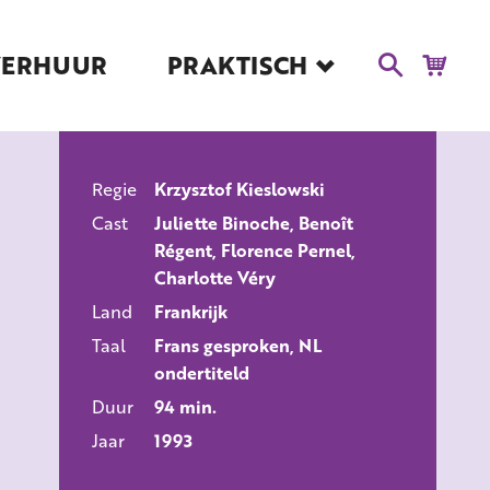
VERHUUR
PRAKTISCH
Blog
Route en Contact
Toegankelijkheid
Regie
Krzysztof Kieslowski
Educatie
ALLE FILMS
Cast
Juliette Binoche, Benoît
Kaartverkoop en
Régent, Florence Pernel,
Tarieven
Charlotte Véry
Over Het Ketelhuis
Land
Frankrijk
Vacatures
Taal
Frans gesproken, NL
ondertiteld
Duur
94 min.
Jaar
1993