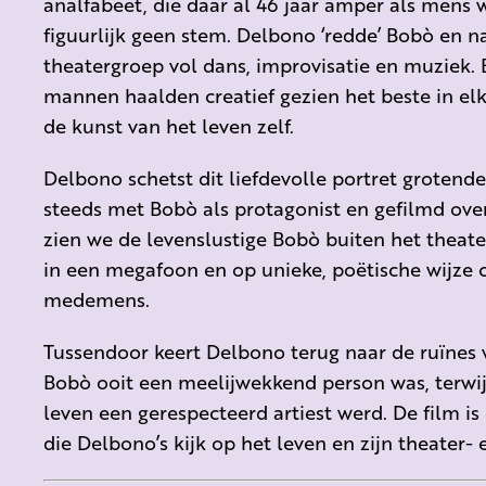
analfabeet, die daar al 46 jaar amper als mens we
figuurlijk geen stem. Delbono ‘redde’ Bobò en 
theatergroep vol dans, improvisatie en muziek. 
mannen haalden creatief gezien het beste in el
de kunst van het leven zelf.
Delbono schetst dit liefdevolle portret grotende
steeds met Bobò als protagonist en gefilmd over
zien we de levenslustige Bobò buiten het theate
in een megafoon en op unieke, poëtische wijze 
medemens.
Tussendoor keert Delbono terug naar de ruïnes 
Bobò ooit een meelijwekkend person was, terwijl
leven een gerespecteerd artiest werd. De film i
die Delbono’s kijk op het leven en zijn theater