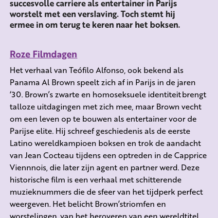
succesvolle carriere als entertainer in Parijs
worstelt met een verslaving. Toch stemt hij
ermee in om terug te keren naar het boksen.
Roze Filmdagen
Het verhaal van
Teófilo
Alfonso
, ook bekend als
Panama Al Brown speelt zich af in Parijs in de jaren
‘30.
Brown’s
zwarte en homoseksuele identiteit brengt
talloze uitdagingen met zich mee, maar Brown vecht
om een
leven op te bouwen als entertainer voor de
Parijse elite. Hij schreef geschiedenis als de eerste
Latino wereldkampioen boksen en trok de aandacht
van Jean
Cocteau
tijdens een optreden in de
Capprice
Viennnois
, die later zijn agent en partner werd. Deze
historische film is een verhaal met schitterende
muzieknummers die de sfeer van het tijdperk perfect
weergeven. Het belicht
Brown’s
triomfen en
worstelingen, van het heroveren van een wereldtitel