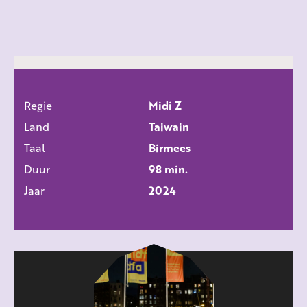
Regie
Midi Z
ALLE FILMS
Land
Taiwain
Taal
Birmees
Duur
98 min.
Jaar
2024