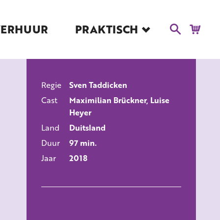
VERHUUR
PRAKTISCH
Blog
Route en Contact
Toegankelijkheid
Regie
Sven Taddicken
Educatie
ALLE FILMS
Cast
Maximilian Brückner, Luise
Kaartverkoop en
Heyer
Tarieven
Land
Duitsland
Over Het Ketelhuis
Duur
97 min.
Vacatures
Jaar
2018