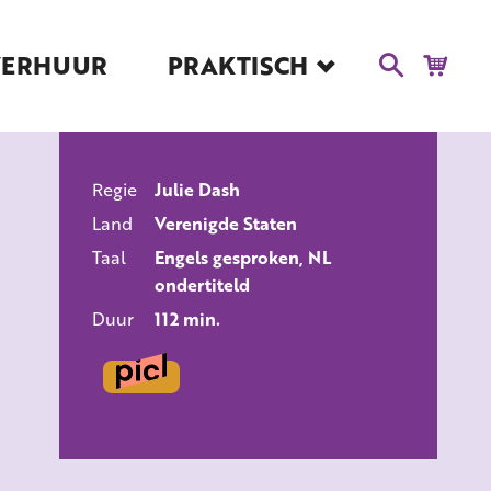
VERHUUR
PRAKTISCH
Blog
Route en Contact
Toegankelijkheid
Regie
Julie Dash
Educatie
ALLE FILMS
Land
Verenigde Staten
Kaartverkoop en
Tarieven
Taal
Engels gesproken, NL
ondertiteld
Over Het Ketelhuis
Duur
112 min.
Vacatures