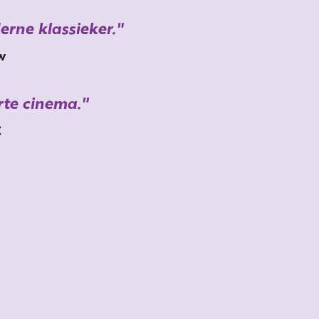
erne klassieker.
w
rte cinema.
C