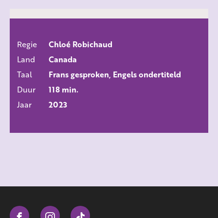
Regie
Chloé Robichaud
ALLE FILMS
Land
Canada
Taal
Frans gesproken, Engels ondertiteld
Duur
118 min.
Jaar
2023