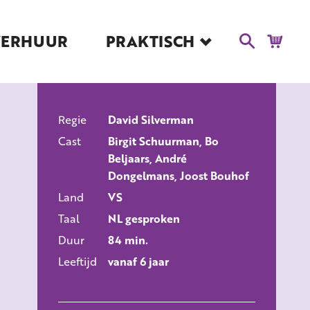
VERHUUR
PRAKTISCH
Blog
Route en Contact
Toegankelijkheid
Regie
Educatie
David Silverman
ALLE FILMS
Cast
Birgit Schuurman, Bo
Kaartverkoop en
Beljaars, André
Tarieven
Dongelmans, Joost Bouhof
Over Het Ketelhuis
Land
VS
Vacatures
Taal
NL gesproken
Duur
84 min.
Leeftijd
vanaf 6 jaar