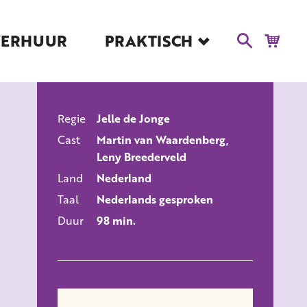
VERHUUR
PRAKTISCH
Blog
Route en Contact
Toegankelijkheid
Regie
Jelle de Jonge
Educatie
ALLE FILMS
Cast
Martin van Waardenberg,
Kaartverkoop en
Leny Breederveld
Tarieven
Land
Nederland
Over Het Ketelhuis
Taal
Nederlands gesproken
Vacatures
Duur
98 min.