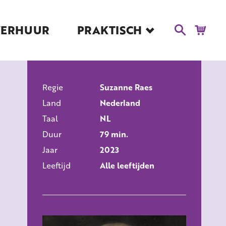
VERHUUR
PRAKTISCH
Blog
Route en Contact
Toegankelijkheid
Regie
Educatie
Suzanne Raes
ALLE FILMS
Land
Nederland
Kaartverkoop en
Tarieven
Taal
NL
Duur
79 min.
Over Het Ketelhuis
Jaar
2023
Vacatures
Leeftijd
Alle leeftijden