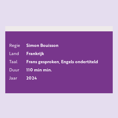
Regie
Simon Bouisson
ALLE FILMS
Land
Frankrijk
Taal
Frans gesproken, Engels ondertiteld
Duur
110 min min.
Jaar
2024