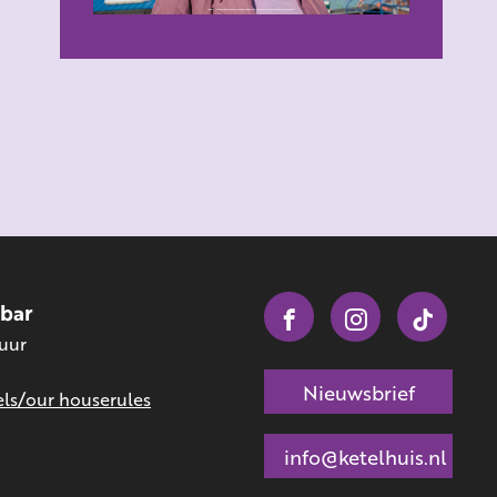
obar
 uur
Nieuwsbrief
ls/our houserules
info@ketelhuis.nl