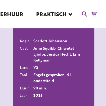
VERHUUR
PRAKTISCH
Blog
Route en Contact
Toegankelijkheid
Regie
Scarlett Johansson
Educatie
ALLE FILMS
Cast
June Squibb, Chiwetel
Kaartverkoop en
Ejiofor, Jessica Hecht, Erin
Tarieven
Kellyman
Over Het Ketelhuis
Land
VS
Vacatures
Taal
Engels gesproken, NL
ondertiteld
Duur
98 min.
Jaar
2025