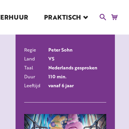
VERHUUR
PRAKTISCH
Blog
Route en Contact
Toegankelijkheid
Regie
Educatie
Peter Sohn
ALLE FILMS
Land
VS
Kaartverkoop en
Tarieven
Taal
Nederlands gesproken
Duur
110 min.
Over Het Ketelhuis
Leeftijd
vanaf 6 jaar
Vacatures