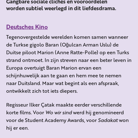
Gangbare sociale clichés en vooroordelen
worden subtiel weerlegd in dit liefdesdrama.
Deutsches Kino
Tegenovergestelde werelden komen
samen
wanneer
de Turkse gigolo
Bara
n
(
Oğulcan
Arman
Uslu)
de
Duitse piloot
Marion
(Anne Ratte-
Polle
)
op
een
Turks
strand
ontmoet
.
In zijn streven
naar
een beter leven in
Europa overtuigt
Baran
Marion
ervan
een
schijnhuwelijk aan te gaan en
hem mee te nemen
naar Duitsland
.
Maar w
at begint als een a
fspraak,
ontwikkelt zich tot iets diepers.
Regisseur
Ilker
Çatak
maakte eerder verschillende
korte films. Voor
Wo
wir
sind
werd hij genomineerd
voor de
Student Academy
Awards
, voor
Sadakat
won
hij er een.