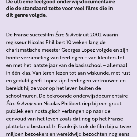
De ultieme feelgood onderwijsdocumentaire
die de standaard zette voor veel films die in
dit genre volgde.
De Franse succesfilm
Être & Avoir
uit 2002 waarin
regisseur Nicolas Philibert 10 weken lang de
charismatische meester Georges Lopez volgde en zijn
bonte verzameling van leerlingen – van kleuters tot
en met het laatste jaar van de basisschool – allemaal
in één klas. Van leren lezen tot aan wiskunde, met rust
en geduld geeft Lopez zijn leerlingen vertrouwen en
bereidt hij ze voor op het leven buiten de
schoolmuren. De bekroonde onderwijsdocumentaire
Être & Avoir
van Nicolas Philibert riep bij een groot
publiek een nostalgisch verlangen op naar de
eenvoud van het leven zoals dat nog op het Franse
platteland bestond. In Frankrijk trok de film bijna twee
miljoen bezoekers en wereldwijd bezochten nog eens