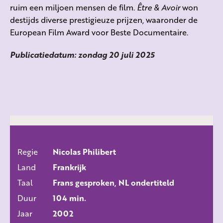
ruim een miljoen mensen de film.
Être & Avoir
won
destijds diverse prestigieuze prijzen, waaronder de
European Film Award voor Beste Documentaire.
Publicatiedatum: zondag 20 juli 2025
Regie
Nicolas Philibert
ALLE FILMS
Land
Frankrijk
Taal
Frans gesproken, NL ondertiteld
Duur
104 min.
Jaar
2002