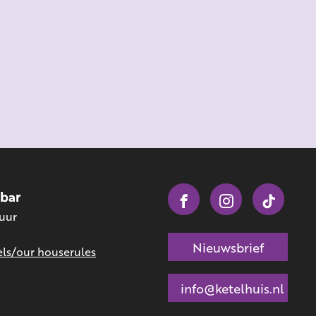
obar
 uur
Nieuwsbrief
ls/our houserules
info@ketelhuis.nl