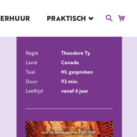
VERHUUR
PRAKTISCH
Blog
Route en Contact
Toegankelijkheid
Regie
Educatie
Theodore Ty
ALLE FILMS
Land
Canada
Kaartverkoop en
Tarieven
Taal
NL gesproken
Duur
92 min.
Over Het Ketelhuis
Leeftijd
vanaf 6 jaar
Vacatures