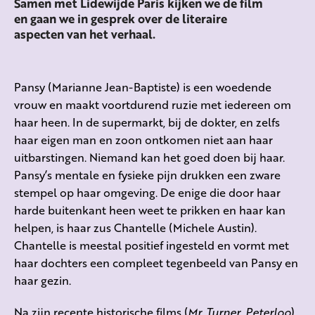
Samen met Lidewijde Paris kijken we de film
en gaan we in gesprek over de literaire
aspecten van het verhaal.
Pansy (Marianne Jean-Baptiste) is een woedende
vrouw en maakt voortdurend ruzie met iedereen om
haar heen. In de supermarkt, bij de dokter, en zelfs
haar eigen man en zoon ontkomen niet aan haar
uitbarstingen. Niemand kan het goed doen bij haar.
Pansy’s mentale en fysieke pijn drukken een zware
stempel op haar omgeving. De enige die door haar
harde buitenkant heen weet te prikken en haar kan
helpen, is haar zus Chantelle (Michele Austin).
Chantelle is meestal positief ingesteld en vormt met
haar dochters een compleet tegenbeeld van Pansy en
haar gezin.
Na zijn recente historische films (
Mr. Turner
,
Peterloo
)