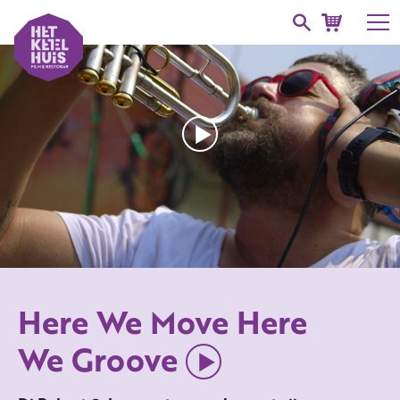
Here We Move Here
We Groove