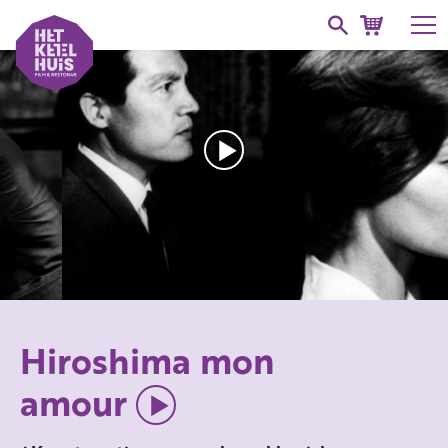
Hiroshima mon
amour