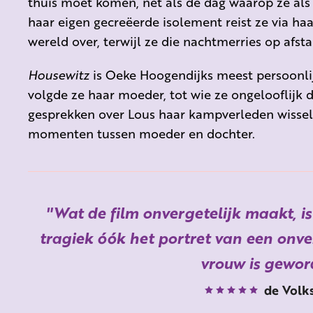
thuis moet komen, net als de dag waarop ze als
haar eigen gecreëerde isolement reist ze via ha
wereld over, terwijl ze die nachtmerries op afs
Housewitz
is Oeke Hoogendijks meest persoonlijke
volgde ze haar moeder, tot wie ze ongelooflijk d
gesprekken over Lous haar kampverleden wissel
momenten tussen moeder en dochter.
Wat de film onvergetelijk maakt, is 
tragiek óók het portret van een onv
vrouw is gewor
de Volk