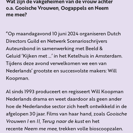
Wat zijn de vakgeheimen van de vrouw achter
o.a. Gooische Vrouwen, Oogappels en Neem
me mee?
“Op maandagavond 10 juni 2024 organiseren Dutch
Directors Guild en Netwerk Scenarioschrijvers
Auteursbond in samenwerking met Beeld &
Geluid ‘Kijken met …’ in het Ketelhuis in Amsterdam.
Tijdens deze avond verwelkomen we een van
Nederlands’ grootste en succesvolste makers: Will
Koopman.
Al sinds 1993 produceert en regisseert Will Koopman
Nederlands drama en weet daardoor als geen ander
hoe de Nederlandse sector zich heeft ontwikkeld in de
afgelopen 30 jaar. Films van haar hand, zoals
Gooische
Vrouwen I
en
II
,
Terug naar de kust
en het
recente
Neem me mee
, trekken volle bioscoopzalen.