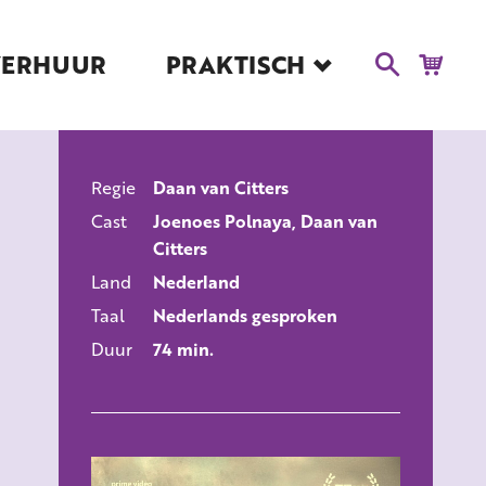
VERHUUR
PRAKTISCH
Blog
Route en Contact
Toegankelijkheid
Regie
Daan van Citters
Educatie
ALLE FILMS
Cast
Joenoes Polnaya, Daan van
Kaartverkoop en
Citters
Tarieven
Land
Nederland
Over Het Ketelhuis
Taal
Nederlands gesproken
Vacatures
Duur
74 min.