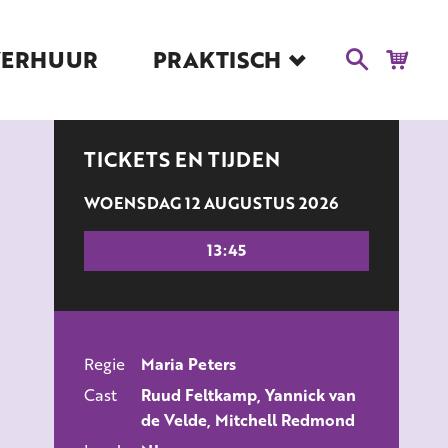
VERHUUR
PRAKTISCH
Blog
Route en Contact
Toegankelijkheid
TICKETS EN TIJDEN
Educatie
WOENSDAG 12 AUGUSTUS 2026
Kaartverkoop en
Tarieven
13:45
Over Het Ketelhuis
Vacatures
Regie
Maria Peters
ALLE FILMS
Cast
Ruud Feltkamp, Yannick van
de Velde, Mitchell Redmond