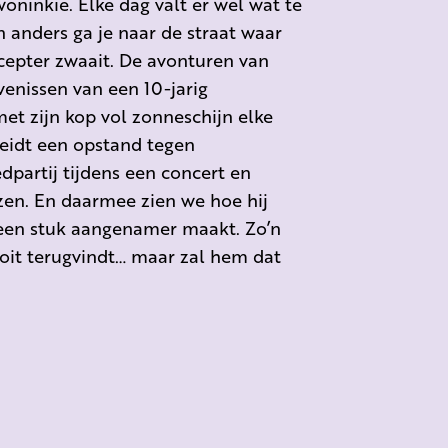
woninkie. Elke dag valt er wel wat te
en anders ga je naar de straat waar
cepter zwaait. De avonturen van
venissen van een 10-jarig
met zijn kop vol zonneschijn elke
leidt een opstand tegen
partij tijdens een concert en
zen. En daarmee zien we hoe hij
een stuk aangenamer maakt. Zo’n
ooit terugvindt… maar zal hem dat