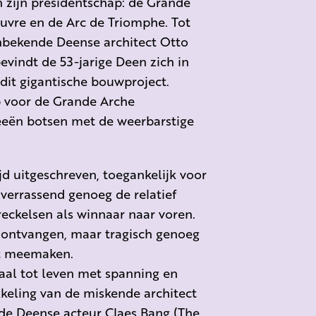
n zijn presidentschap: de Grande
ouvre en de Arc de Triomphe. Tot
onbekende Deense architect Otto
vindt de 53-jarige Deen zich in
 dit gigantische bouwproject.
p voor de Grande Arche
ideeën botsen met de weerbarstige
d uitgeschreven, toegankelijk voor
verrassend genoeg de relatief
eckelsen als winnaar naar voren.
 ontvangen, maar tragisch genoeg
it meemaken.
aal tot leven met spanning en
keling van de miskende architect
 de Deense acteur Claes Bang (The