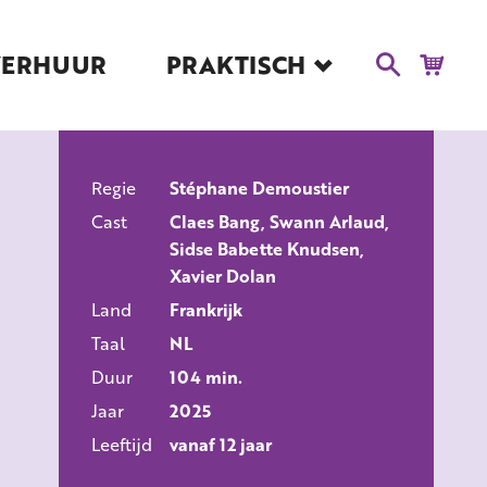
VERHUUR
PRAKTISCH
Blog
Route en Contact
Toegankelijkheid
Regie
Educatie
Stéphane Demoustier
ALLE FILMS
Cast
Claes Bang, Swann Arlaud,
Kaartverkoop en
Sidse Babette Knudsen,
Tarieven
Xavier Dolan
Over Het Ketelhuis
Land
Frankrijk
Vacatures
Taal
NL
Duur
104 min.
Jaar
2025
Leeftijd
vanaf 12 jaar