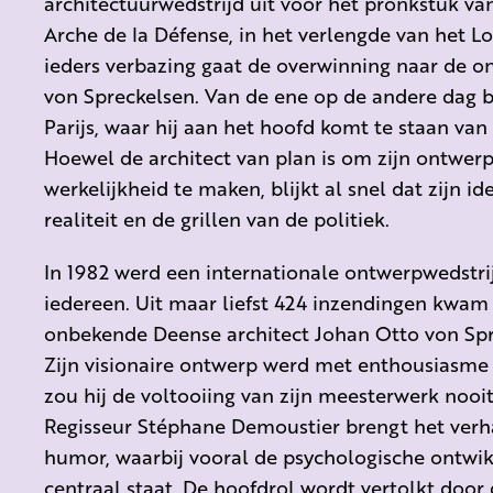
architectuurwedstrijd uit voor het pronkstuk va
Arche de la Défense, in het verlengde van het L
ieders verbazing gaat de overwinning naar de 
von Spreckelsen. Van de ene op de andere dag be
Parijs, waar hij aan het hoofd komt te staan van
Hoewel de architect van plan is om zijn ontwer
werkelijkheid te maken, blijkt al snel dat zijn 
realiteit en de grillen van de politiek.
In 1982 werd een internationale ontwerpwedstrij
iedereen. Uit maar liefst 424 inzendingen kwam 
onbekende Deense architect Johan Otto von Spr
Zijn visionaire ontwerp werd met enthousiasme
zou hij de voltooiing van zijn meesterwerk noo
Regisseur Stéphane Demoustier brengt het verh
humor, waarbij vooral de psychologische ontwik
centraal staat. De hoofdrol wordt vertolkt door