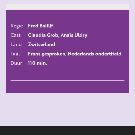
Regie
Fred Baillif
ALLE FILMS
Cast
Claudia Grob, Anaïs Uldry
Land
Zwitserland
Taal
Frans gesproken, Nederlands ondertiteld
Duur
110 min.