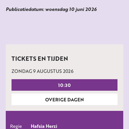
Publicatiedatum: woensdag 10 juni 2026
TICKETS EN TIJDEN
ZONDAG 9 AUGUSTUS 2026
10:30
OVERIGE DAGEN
Regie
10 aug 2026
Hafsia Herzi
10:30