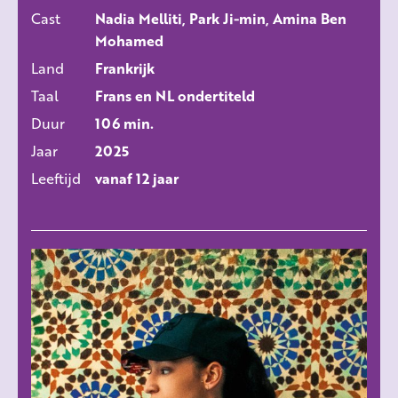
Cast
Nadia Melliti, Park Ji-min, Amina Ben
Mohamed
11 aug 2026
10:30
Land
Frankrijk
Taal
Frans en NL ondertiteld
12 aug 2026
10:30
Duur
106 min.
Jaar
2025
Leeftijd
vanaf 12 jaar
ALLE FILMS