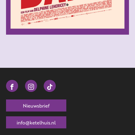
Nieuwsbrief
info@ketelhuis.nl