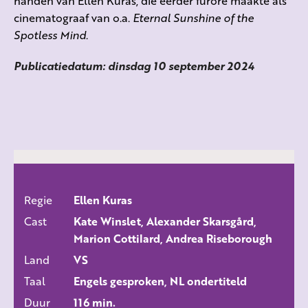
handen van Ellen Kuras, die eerder furore maakte als
cinematograaf van o.a.
Eternal Sunshine of the
Spotless Mind
.
Publicatiedatum: dinsdag 10 september 2024
Regie
Ellen Kuras
ALLE FILMS
Cast
Kate Winslet, Alexander Skarsgård,
Marion Cottilard, Andrea Riseborough
Land
VS
Taal
Engels gesproken, NL ondertiteld
Duur
116 min.