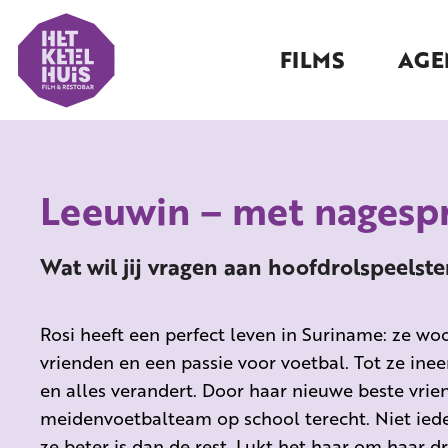
FILMS
AGE
Leeuwin – met nagesp
Wat wil jij vragen aan hoofdrolspeels
Rosi
heeft een perfect leven in Suriname: ze woo
vrienden en een passie voor voetbal. Tot ze in
en alles verandert. Door haar nieuwe best
e vrie
meidenvoetbalteam op school terecht. Niet iede
ze beter is dan de rest. Lukt het haar om haar