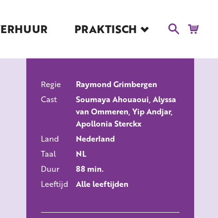
VERHUUR
PRAKTISCH
Blog
Route en Contact
Toegankelijkheid
Regie
Educatie
Raymond Grimbergen
ALLE FILMS
Cast
Soumaya Ahouaoui, Alyssa
Kaartverkoop en
van Ommeren, Yip Andjar,
Tarieven
Apollonia Sterckx
Over Het Ketelhuis
Land
Nederland
Vacatures
Taal
NL
Duur
88 min.
Leeftijd
Alle leeftijden