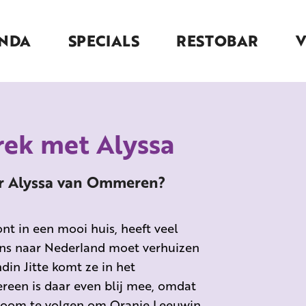
NDA
SPECIALS
RESTOBAR
rek met Alyssa
ter Alyssa van Ommeren?
nt in een mooi huis, heeft veel
eens naar Nederland moet verhuizen
ndin
Jitte
komt ze in het
reen is daar even blij mee, omdat
 droom te volgen om Oranje Leeuwin