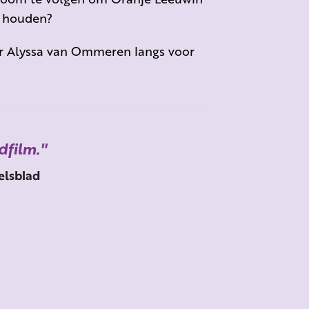
e houden?
er Alyssa van Ommeren langs voor
dfilm.
lsblad