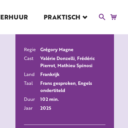
VERHUUR
PRAKTISCH
Blog
Route en Contact
Toegankelijkheid
Regie
Grégory Magne
Educatie
ALLE FILMS
Cast
Valérie Donzelli, Frédéric
Kaartverkoop en
Pierrot, Mathieu Spinosi
Tarieven
Land
Frankrijk
Over Het Ketelhuis
Taal
Frans gesproken, Engels
Vacatures
ondertiteld
Duur
102 min.
Jaar
2025