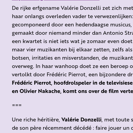
De rijke erfgename Valérie Donzelli zet zich me
haar onlangs overleden vader te verwezenlijken:
gecomponeerd door een hedendaagse musicus, o
gemaakt door niemand minder dan Antonio Stra
een kwartet is niet iets wat je zomaar even doet
maar vier muzikanten bij elkaar zetten, zelfs als
botsen, irritaties en misverstanden, de muzikan
overweg. In haar wanhoop doet ze een beroep op
vertolkt door Frédéric Pierrot, een bijzondere d
Frédéric Pierrot, hoofdrolspeler in de televisies
en Olivier Nakache, komt ons over de film verte
===
U
ne riche héritière,
Valérie Donzelli
, met toute 
de son père récemment décédé : faire jouer un