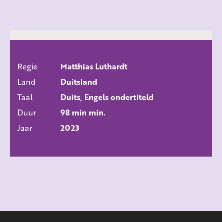
Regie
Matthias Luthardt
ALLE FILMS
Land
Duitsland
Taal
Duits, Engels ondertiteld
Duur
98 min min.
Jaar
2023