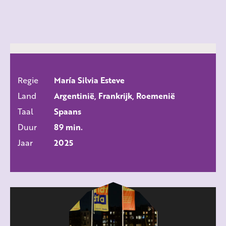
Regie
María Silvia Esteve
ALLE FILMS
Land
Argentinië, Frankrijk, Roemenië
Taal
Spaans
Duur
89 min.
Jaar
2025