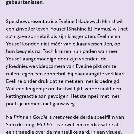
gebeurtenissen.
Spelshowpresentatrice Eveline (Hadewych Minis) wil
een zinvoller leven. Yousef (Shahine El-Hamus) wil net
zo’n gave zonnebril als zijn klasgenoten. Eveline en
Yousef konden niet méér van elkaar verschillen, op
hun beugels na. Toch kruisen hun paden wanneer
Yousef, aangemoedigd door zijn vrienden, de
gloednieuwe videocamera van Eveline pikt om te
ruilen tegen een zonnebril. Bij haar aangifte verklaart
Eveline onder druk dat ze met een mes is bedreigd.
Wat een leugentje om bestwil lijkt, veroorzaakt een
kettingreactie aan gevolgen. Het stempel ‘met mes’
poets je immers niet gauw weg.
Na
Prins
en
Goldie
is
Met Mes
de derde speelfilm van
Sam de Jong.
Met Mes
is zowel een media-satire als
een tragedie over de menselijke aard, in een visueel