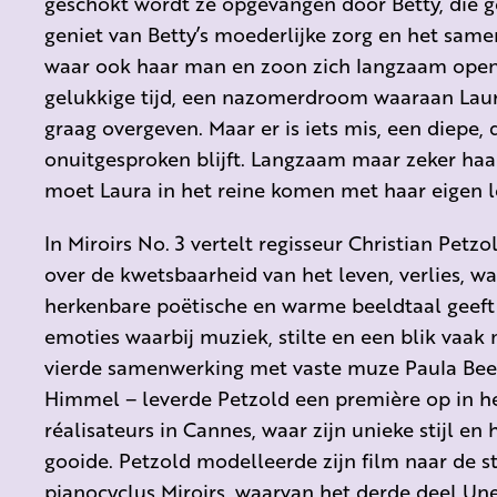
geschokt wordt ze opgevangen door Betty, die g
geniet van Betty’s moederlijke zorg en het samen
waar ook haar man en zoon zich langzaam openst
gelukkige tijd, een nazomerdroom waaraan Laura
graag overgeven. Maar er is iets mis, een diepe,
onuitgesproken blijft. Langzaam maar zeker haalt
moet Laura in het reine komen met haar eigen l
In Miroirs No. 3 vertelt regisseur Christian Petz
over de kwetsbaarheid van het leven, verlies, wa
herkenbare poëtische en warme beeldtaal geeft
emoties waarbij muziek, stilte en een blik vaa
vierde samenwerking met vaste muze Paula Beer
Himmel – leverde Petzold een première op in 
réalisateurs in Cannes, waar zijn unieke stijl e
gooide. Petzold modelleerde zijn film naar de s
pianocyclus Miroirs, waarvan het derde deel Un