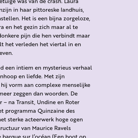
etuige was van de crash. Laura
zijn in haar pittoreske landhuis,
ellen. Het is een bijna zorgeloze,
 en het gezin zich maar al te
 donkere pijn die hen verbindt maar
 het verleden het viertal in en
even.
old een intiem en mysterieus verhaal
nhoop en liefde. Met zijn
 hij vorm aan complexe menselijke
k meer zeggen dan woorden. De
 – na Transit, Undine en Roter
het programma Quinzaine des
n het sterke acteerwerk hoge ogen
tructuur van Maurice Ravels
e barque sur l’océan (Een boot op