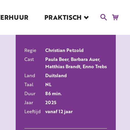
VERHUUR
PRAKTISCH
Blog
Route en Contact
Toegankelijkheid
Regie
Educatie
Christian Petzold
ALLE FILMS
Cast
Paula Beer, Barbara Auer,
Kaartverkoop en
Matthias Brandt, Enno Trebs
Tarieven
Land
Duitsland
Over Het Ketelhuis
Taal
NL
Vacatures
Duur
86 min.
Jaar
2025
Leeftijd
vanaf 12 jaar