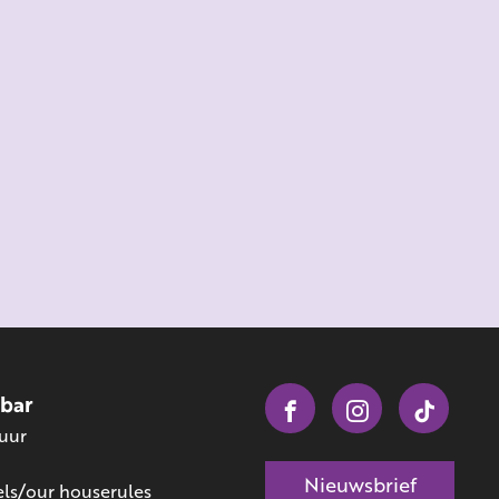
obar
 uur
Nieuwsbrief
ls/our houserules