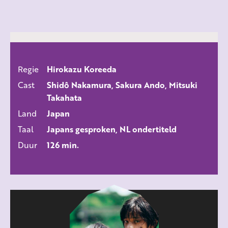
Regie
Hirokazu Koreeda
ALLE FILMS
Cast
Shidô Nakamura, Sakura Ando, Mitsuki
Takahata
Land
Japan
Taal
Japans gesproken, NL ondertiteld
Duur
126 min.