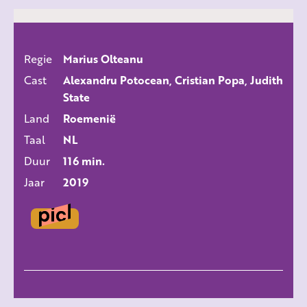
Regie
Marius Olteanu
ALLE FILMS
Cast
Alexandru Potocean, Cristian Popa, Judith
State
Land
Roemenië
Taal
NL
Duur
116 min.
Jaar
2019