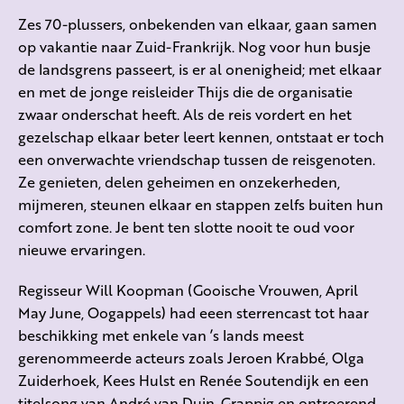
Zes 70-plussers, onbekenden van elkaar, gaan samen
op vakantie naar Zuid-Frankrijk. Nog voor hun busje
de landsgrens passeert, is er al onenigheid; met elkaar
en met de jonge reisleider Thijs die de organisatie
zwaar onderschat heeft. Als de reis vordert en het
gezelschap elkaar beter leert kennen, ontstaat er toch
een onverwachte vriendschap tussen de reisgenoten.
Ze genieten, delen geheimen en onzekerheden,
mijmeren, steunen elkaar en stappen zelfs buiten hun
comfort zone. Je bent ten slotte nooit te oud voor
nieuwe ervaringen.
Regisseur Will Koopman (Gooische Vrouwen, April
May June, Oogappels) had eeen sterrencast tot haar
beschikking met enkele van ’s lands meest
gerenommeerde acteurs zoals Jeroen Krabbé, Olga
Zuiderhoek, Kees Hulst en Renée Soutendijk en een
titelsong van André van Duin. Grappig en ontroerend.