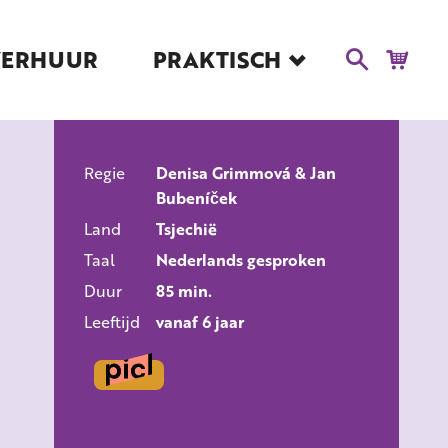
VERHUUR
PRAKTISCH
Blog
Route en Contact
Toegankelijkheid
Regie
Educatie
Denisa Grimmová & Jan
Bubeníček
ALLE FILMS
Kaartverkoop en
Land
Tsjechië
Tarieven
Taal
Nederlands gesproken
Over Het Ketelhuis
Duur
85 min.
Vacatures
Leeftijd
vanaf 6 jaar