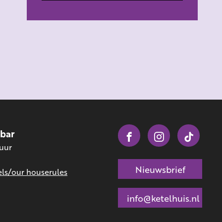
obar
 uur
Nieuwsbrief
ls/our houserules
info@ketelhuis.nl