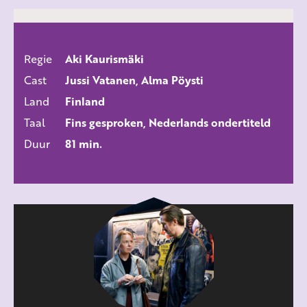
Regie
Aki Kaurismäki
ALLE FILMS
Cast
Jussi Vatanen, Alma Pöysti
Land
Finland
Taal
Fins gesproken, Nederlands ondertiteld
Duur
81 min.