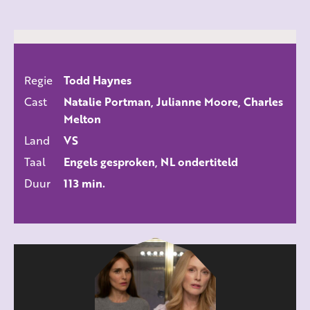
Regie
Todd Haynes
ALLE FILMS
Cast
Natalie Portman, Julianne Moore, Charles
Melton
Land
VS
Taal
Engels gesproken, NL ondertiteld
Duur
113 min.